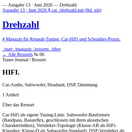
— Ausgabe 13 · Juni 2026 —
Drehzahl
Ausgabe 13 · Juni 2026
$
cat ./drehzahl.md
(Bd. xiii)
Drehzahl
#
Magazin für Renault-Tuning, Car-HiFi und Schrauber-Praxis.
./start
./magazin
./ressorts
./über
← Alle Ressorts
№ 06
Tuner-Journal / Ressort
HIFI
.
Car-Audio, Subwoofer, Headunit, DSP, Dämmung.
1 Artikel
Über das Ressort
Car-HiFi als eigene Tuning-Linie. Subwoofer-Bauformen
(Bandpass, Bassreflex, geschlossen mit ihren akustischen
Charakteristiken), Verstärker-Topologie (Klasse-AB als HiFi-
Klassiker, Klasse-D als Subwoofer-Standard), DSP-Verstärker als