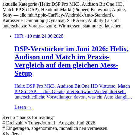
aktuelle Kategorie (Helix DSP Pro MK3, Audison Bit One HD,
Match PP 86 DSP), Headunit-Markt (Pioneer, Kenwood, Alpine,
Sony — alle mit Apple-CarPlay-/Android-Auto-Standard),
Karosserie-Dämmung (Dynamat, STP Aero, Alubutyl) als oft
unterschätzte Voraussetzung. Wir messen, statt nur zu lauschen.
HiFi · 10 min
24.06.2026
DSP-Verstärker im Juni 2026: Helix,
Audison und Match im Praxis-
Vergleich auf dem gleichen Mess-
Setup
Helix DSP Pro MK3, Audison Bit One HD Virtuoso, Match
PP 86 DSP — drei Geräte, drei Software-Welten, drei sehr
unterschiedliche Vorstellungen davon, was ein Auto klanglich
darf. Was wir auf dem Mess-Setup gefunden haben.
Lesen
→
$
echo
"thanks for reading"
#
Drehzahl
// Tuner-Journal · Ausgabe Juni 2026
#
Eingetragen, abgenommen, monatlich neu vermessen.
$
ls ./legal