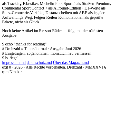
als Tracktag-Klassiker, Michelin Pilot Sport 5 als Straßen-Premium,
Continental Sport Contact 7 als Allround-Edition), ET-Werte als
Sturz-Geometrie-Variable, Distanzscheiben mit ABE als legaler
Aufweitungs-Weg. Felgen-Reifen-Kombinationen als geprüfte
Pakete, nicht als Glück.
Noch keine Artikel im Ressort Räder — folgt mit der nächsten
Ausgabe.
$
echo
"thanks for reading"
#
Drehzahl
// Tuner-Journal · Ausgabe Juni 2026
#
Eingetragen, abgenommen, monatlich neu vermessen.
$
ls ./legal
impressum.md
datenschutz.md
Über das Magazin.md
exit 0 · 2026 · Alle Rechte vorbehalten.
Drehzahl · MMXXVI
§
rpm Nm bar