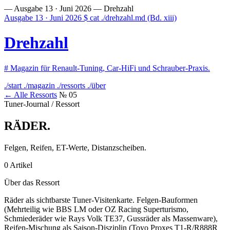
— Ausgabe 13 · Juni 2026 —
Drehzahl
Ausgabe 13 · Juni 2026
$
cat ./drehzahl.md
(Bd. xiii)
Drehzahl
#
Magazin für Renault-Tuning, Car-HiFi und Schrauber-Praxis.
./start
./magazin
./ressorts
./über
← Alle Ressorts
№ 05
Tuner-Journal / Ressort
RÄDER
.
Felgen, Reifen, ET-Werte, Distanzscheiben.
0 Artikel
Über das Ressort
Räder als sichtbarste Tuner-Visitenkarte. Felgen-Bauformen
(Mehrteilig wie BBS LM oder OZ Racing Superturismo,
Schmiederäder wie Rays Volk TE37, Gussräder als Massenware),
Reifen-Mischung als Saison-Disziplin (Toyo Proxes T1-R/R888R