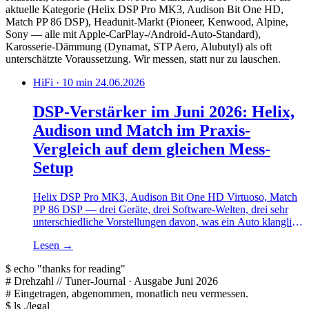
aktuelle Kategorie (Helix DSP Pro MK3, Audison Bit One HD,
Match PP 86 DSP), Headunit-Markt (Pioneer, Kenwood, Alpine,
Sony — alle mit Apple-CarPlay-/Android-Auto-Standard),
Karosserie-Dämmung (Dynamat, STP Aero, Alubutyl) als oft
unterschätzte Voraussetzung. Wir messen, statt nur zu lauschen.
HiFi · 10 min
24.06.2026
DSP-Verstärker im Juni 2026: Helix,
Audison und Match im Praxis-
Vergleich auf dem gleichen Mess-
Setup
Helix DSP Pro MK3, Audison Bit One HD Virtuoso, Match
PP 86 DSP — drei Geräte, drei Software-Welten, drei sehr
unterschiedliche Vorstellungen davon, was ein Auto klanglich
darf. Was wir auf dem Mess-Setup gefunden haben.
Lesen
→
$
echo
"thanks for reading"
#
Drehzahl
// Tuner-Journal · Ausgabe Juni 2026
#
Eingetragen, abgenommen, monatlich neu vermessen.
$
ls ./legal