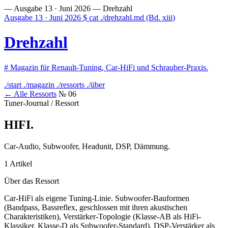
— Ausgabe 13 · Juni 2026 —
Drehzahl
Ausgabe 13 · Juni 2026
$
cat ./drehzahl.md
(Bd. xiii)
Drehzahl
#
Magazin für Renault-Tuning, Car-HiFi und Schrauber-Praxis.
./start
./magazin
./ressorts
./über
← Alle Ressorts
№ 06
Tuner-Journal / Ressort
HIFI
.
Car-Audio, Subwoofer, Headunit, DSP, Dämmung.
1 Artikel
Über das Ressort
Car-HiFi als eigene Tuning-Linie. Subwoofer-Bauformen
(Bandpass, Bassreflex, geschlossen mit ihren akustischen
Charakteristiken), Verstärker-Topologie (Klasse-AB als HiFi-
Klassiker, Klasse-D als Subwoofer-Standard), DSP-Verstärker als